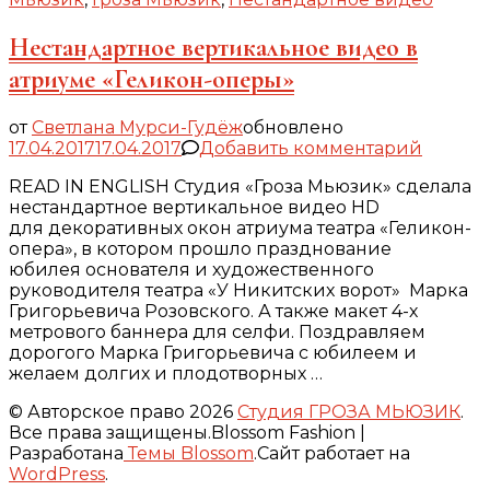
Нестандартное вертикальное видео в
атриуме «Геликон-оперы»
от
Светлана Мурси-Гудёж
обновлено
к
17.04.2017
17.04.2017
Добавить комментарий
записи
READ IN ENGLISH Студия «Гроза Мьюзик» сделала
Нестан
нестандартное вертикальное видео HD
вертик
для декоративных окон атриума театра «Геликон-
видео
опера», в котором прошло празднование
в
юбилея основателя и художественного
атриум
руководителя театра «У Никитских ворот» Марка
«Гелик
Григорьевича Розовского. А также макет 4-х
оперы»
метрового баннера для селфи. Поздравляем
дорогого Марка Григорьевича с юбилеем и
желаем долгих и плодотворных …
© Авторское право 2026
Студия ГРОЗА МЬЮЗИК
.
Все права защищены.
Blossom Fashion |
Разработана
Темы Blossom
.Сайт работает на
WordPress
.