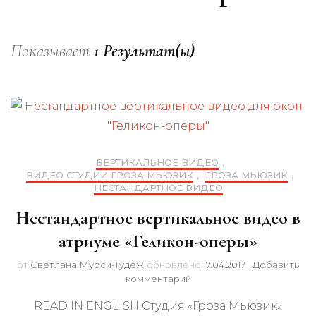
Показывает
1 Результат(ы)
ВЕРТИКАЛЬНОЕ ВИДЕО
,
ВИДЕО СТУДИИ ГРОЗА МЬЮЗИК
,
ГРОЗА МЬЮЗИК
,
НЕСТАНДАРТНОЕ ВИДЕО
Нестандартное вертикальное видео в
атриуме «Геликон-оперы»
от
Светлана Мурси-Гудёж
обновлено
17.04.2017
Добавить
к
комментарий
записи
READ IN ENGLISH Студия «Гроза Мьюзик»
Нестандартное