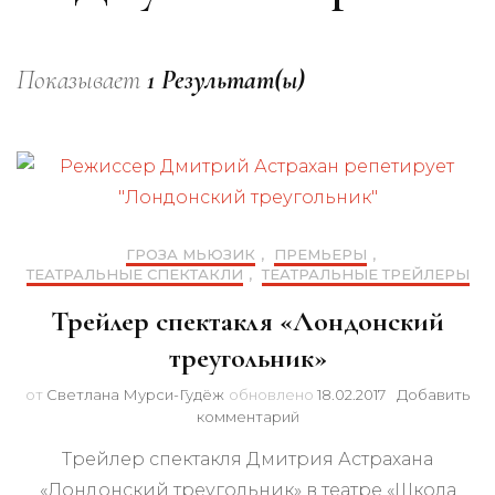
Показывает
1 Результат(ы)
ГРОЗА МЬЮЗИК
,
ПРЕМЬЕРЫ
,
ТЕАТРАЛЬНЫЕ СПЕКТАКЛИ
,
ТЕАТРАЛЬНЫЕ ТРЕЙЛЕРЫ
Трейлер спектакля «Лондонский
треугольник»
от
Светлана Мурси-Гудёж
обновлено
18.02.2017
Добавить
к
комментарий
записи
Трейлер спектакля Дмитрия Астрахана
Трейлер
спектакля
«Лондонский треугольник» в театре «Школа