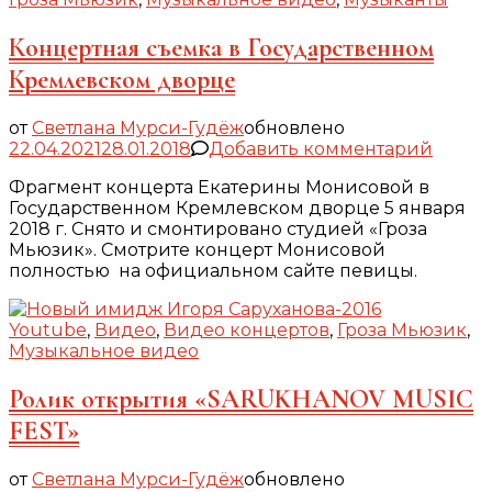
Концертная съемка в Государственном
Кремлевском дворце
от
Светлана Мурси-Гудёж
обновлено
к
22.04.2021
28.01.2018
Добавить комментарий
запис
Фрагмент концерта Екатерины Монисовой в
Конце
Государственном Кремлевском дворце 5 января
съемк
2018 г. Снято и смонтировано студией «Гроза
в
Мьюзик». Смотрите концерт Монисовой
Госуд
полностью на официальном сайте певицы.
Кремл
дворц
Youtube
,
Видео
,
Видео концертов
,
Гроза Мьюзик
,
Музыкальное видео
Ролик открытия «SARUKHANOV MUSIC
FEST»
от
Светлана Мурси-Гудёж
обновлено