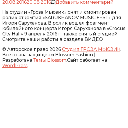
к
20.08.2016
20.08.2016
Добавить комментарий
запис
На студии «Гроза Мьюзик» снят и смонтирован
Роли
ролик открытия «SARUKHANOV MUSIC FEST» для
откры
Игоря Саруханова. В ролик вошел фрагмент
«SAR
юбилейного концерта Игоря Саруханова в «Crocus
MUSI
City Hall» 9 апреля 2016 г., также снятый студией.
FEST»
Смотрите наши работы в разделе ВИДЕО
© Авторское право 2026
Студия ГРОЗА МЬЮЗИК
.
Все права защищены.
Blossom Fashion |
Разработана
Темы Blossom
.Сайт работает на
WordPress
.