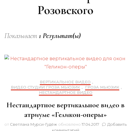
Розовского
Показывает
1 Результат(ы)
ВЕРТИКАЛЬНОЕ ВИДЕО
,
ВИДЕО СТУДИИ ГРОЗА МЬЮЗИК
,
ГРОЗА МЬЮЗИК
,
НЕСТАНДАРТНОЕ ВИДЕО
Нестандартное вертикальное видео в
атриуме «Геликон-оперы»
от
Светлана Мурси-Гудёж
обновлено
17.04.2017
Добавить
к
комментарий