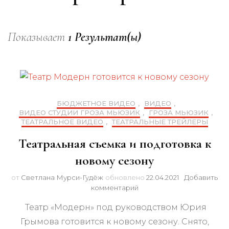
Показывает
1 Результат(ы)
БЮДЖЕТНОЕ ВИДЕО
,
ВИДЕО
,
ВИДЕО СТУДИИ ГРОЗА МЬЮЗИК
,
ГРОЗА МЬЮЗИК
,
ТЕАТРАЛЬНОЕ ВИДЕО
,
ТЕАТРАЛЬНЫЕ ТРЕЙЛЕРЫ
Театральная съемка и подготовка к
новому сезону
от
Светлана Мурси-Гудёж
обновлено
22.04.2021
Добавить
к
комментарий
записи
Театр «Модерн» под руководством Юрия
Театральная
съемка
Грымова готовится к новому сезону. Снято,
и