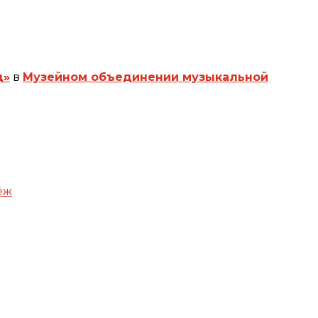
д»
в
Музейном объединении музыкальной