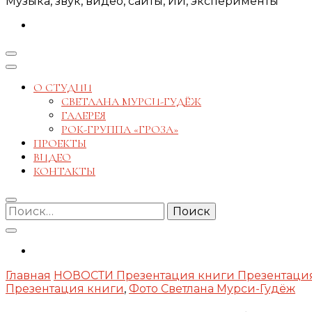
Музыка, звук, видео, сайты, ИИ, эксперименты
О СТУДИИ
СВЕТЛАНА МУРСИ-ГУДЁЖ
ГАЛЕРЕЯ
РОК-ГРУППА «ГРОЗА»
ПРОЕКТЫ
ВИДЕО
КОНТАКТЫ
Найти:
Главная
НОВОСТИ
Презентация книги
Презентация
Презентация книги
,
Фото Светлана Мурси-Гудёж