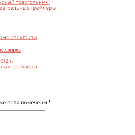
еатральные трейлеры
ные спектакли
о двора»
ьные трейлеры
ые поля помечены
*