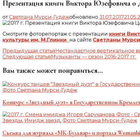
Презентация книги Виктора Юзефовича о 
от
Светлана Мурси-Гудёж
обновлено
31.07.2017
21.05.
Смотрите фоторепортаж с презентации
книги Вик
культуры им. М.Глинки
на сайте
Светланы Мурси
Навигация
Предыдущая статья
Нестандартное вертикальное в
Следующая статья
Музыканты — сезон 2016-2017 гг.
по
записям
Вам также может понравиться...
Фото Светлана Мурси-Гудёж
Конкурс «Звездный дуэт» в Государственном Кремле
Звезды
,
Имидж звезд
,
Фото Светлана Мурси-Гудёж
Съемка для журнала «МК-Бульвар» и портала Womanhi