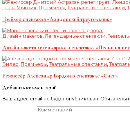
Гроза Мьюзик
,
Премьеры
,
Театральные спектакли
,
Т
Трейлер спектакля «Лондонский треугольник»
Дизайн макетов
,
Легендарные спектакли
,
Театраль
Дизайн макета легендарного спектакля «Песни нашег
Видео
,
Премьеры
,
Театральные спектакли
,
Театрал
Режиссёр Александр Гордон о спектакле «Снег»
Добавить комментарий
Ваш адрес email не будет опубликован.
Обязательн