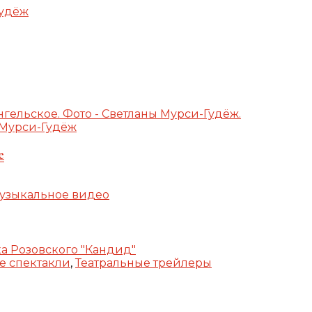
 Мурси-Гудёж
е
узыкальное видео
е спектакли
,
Театральные трейлеры